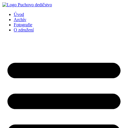
Preskočiť
na
Úvod
obsah
Archív
Fotografie
O združení