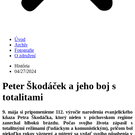
Úvod
Archív
Fotografie
O združení
História
04/27/2024
Peter Škodáček a jeho boj s
totalitami
9. mája si pripomenieme 112. výročie narodenia evanjelického
kňaza Petra Škodáčka, ktorý nielen v púchovskom regióne
zanechal hlbokú brázdu. Počas svojho života zápasil s
totalitnými režimami (ľudáckym a komunistickým), pričom bol
niekoľko rokov väznený a nútený sa vzdať svojho pôsobenia v