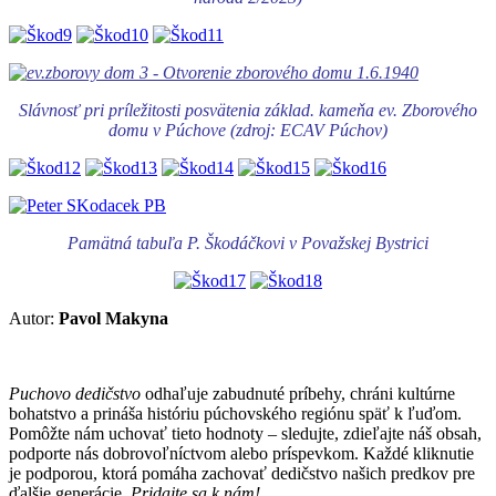
Slávnosť pri príležitosti posvätenia základ. kameňa ev. Zborového
domu v Púchove (zdroj: ECAV Púchov)
Pamätná tabuľa P. Škodáčkovi v Považskej Bystrici
Autor:
Pavol Makyna
Puchovo dedičstvo
odhaľuje zabudnuté príbehy, chráni kultúrne
bohatstvo a prináša históriu púchovského regiónu späť k ľuďom.
Pomôžte nám uchovať tieto hodnoty – sledujte, zdieľajte náš obsah,
podporte nás dobrovoľníctvom alebo príspevkom. Každé kliknutie
je podporou, ktorá pomáha zachovať dedičstvo našich predkov pre
ďalšie generácie.
Pridajte sa k nám!