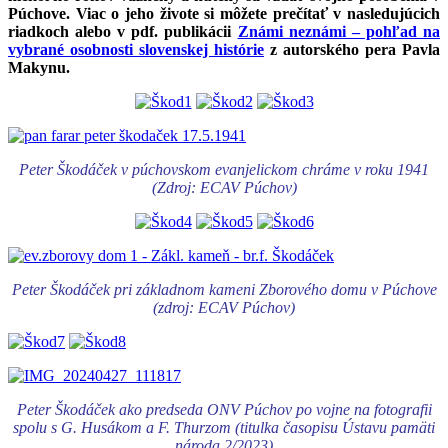
Púchove. Viac o jeho živote si môžete prečítať v nasledujúcich
riadkoch alebo v pdf. publikácii
Známi neznámi – pohľad na
vybrané osobnosti slovenskej histórie
z autorského pera Pavla
Makynu.
Peter Škodáček v púchovskom evanjelickom chráme v roku 1941
(Zdroj: ECAV Púchov)
Peter Škodáček pri základnom kameni Zborového domu v Púchove
(zdroj: ECAV Púchov)
Peter Škodáček ako predseda ONV Púchov po vojne na fotografii
spolu s G. Husákom a F. Thurzom (titulka časopisu Ústavu pamäti
národa 2/2023)