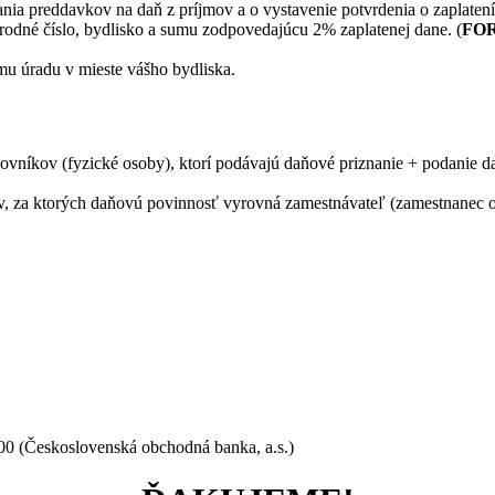
nia preddavkov na daň z príjmov a o vystavenie potvrdenia o zaplatení
odné číslo, bydlisko a sumu zodpovedajúcu 2% zaplatenej dane. (
FO
mu úradu v mieste vášho bydliska.
ovníkov (fyzické osoby), ktorí podávajú daňové priznanie + podanie d
v, za ktorých daňovú povinnosť vyrovná zamestnávateľ (zamestnanec ok
0 (Československá obchodná banka, a.s.)