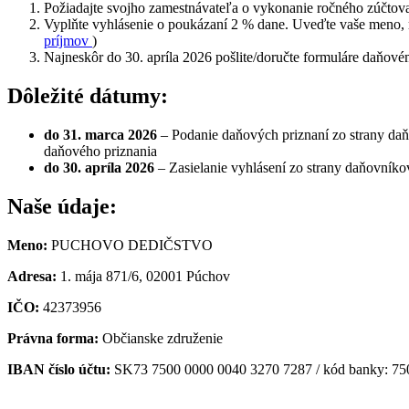
Požiadajte svojho zamestnávateľa o vykonanie ročného zúčtova
Vyplňte vyhlásenie o poukázaní 2 % dane. Uveďte vaše meno, r
príjmov
)
Najneskôr do 30. apríla 2026 pošlite/doručte formuláre daňové
Dôležité dátumy:
do 31. marca 2026
– Podanie daňových priznaní zo strany daň
daňového priznania
do 30. apríla 2026
– Zasielanie vyhlásení zo strany daňovníko
Naše údaje:
Meno:
PUCHOVO DEDIČSTVO
Adresa:
1. mája 871/6, 02001 Púchov
IČO:
42373956
Právna forma:
Občianske združenie
IBAN číslo účtu:
SK73 7500 0000 0040 3270 7287 / kód banky: 750