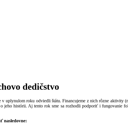
chovo dedičstvo
v uplynulom roku odviedli štátu. Financujeme z nich rôzne aktivity (na
 o jeho histórii. Aj tento rok sme sa rozhodli podporiť i fungovanie
ať nasledovne: